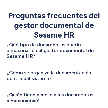
Preguntas frecuentes del
gestor documental de
Sesame HR
¿Qué tipo de documentos puedo
almacenar en el gestor documental de
Sesame HR?
Podés almacenar contratos laborales,
nóminas, justificantes médicos, certificados,
¿Cómo se organiza la documentación
facturas, tickets de gastos y cualquier otro
dentro del sistema?
documento relacionado con la gestión de
La documentación se organiza en carpetas
Recursos Humanos.
por empleado y por tipo de documento,
¿Quién tiene acceso a los documentos
facilitando su clasificación y acceso.
almacenados?
Los roles superiores (propietario,