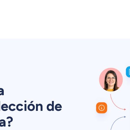
a
lección de
va?