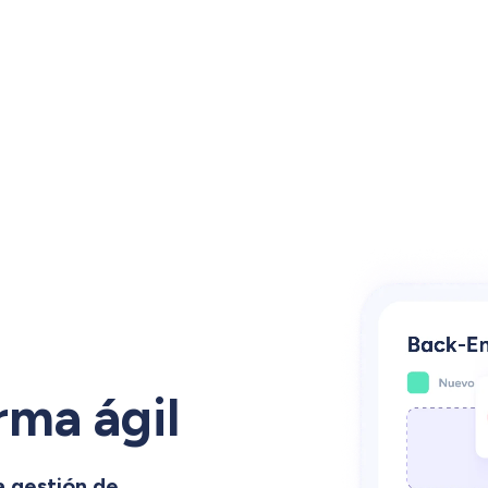
rma ágil
a gestión de